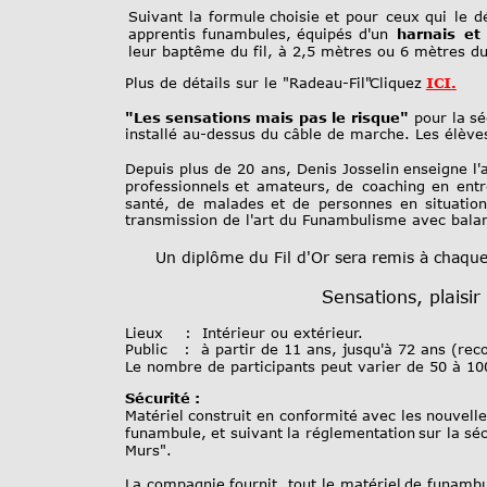
Suivant
la
formule
choisie
et
pour
ceux
qui
le
d
apprentis
funambules,
équipés
d'un
harnais
et
leur baptême du fil, à 2,5 mètres ou 6 mètres du 
Plus de détails sur le "Radeau-Fil" 
Cliquez 
ICI.
"Les
sensations
mais
pas
le
risque"
pour
la
sé
installé au-dessus du câble de marche. Les élève
Depuis
plus
de
20
ans,
Denis
Josselin
enseigne
l'
professionnels
et
amateurs,
de
coaching
en
entr
santé,
de
malades
et
de
personnes
en
situatio
transmission de l'art du Funambulisme avec balan
Un diplôme du Fil d'Or sera remis à chaque 
Sensations, plaisir
Lieux    :  Intérieur ou extérieur.
Public   :  à partir de 11 ans, jusqu'à 72 ans (rec
Le nombre de participants peut varier de 50 à 100
Sécurité :
Matériel
construit
en
conformité
avec
les
nouvell
funambule,
et
suivant
la
réglementation
sur
la
séc
Murs". 
La
compagnie
fournit
tout
le
matériel
de
funambu